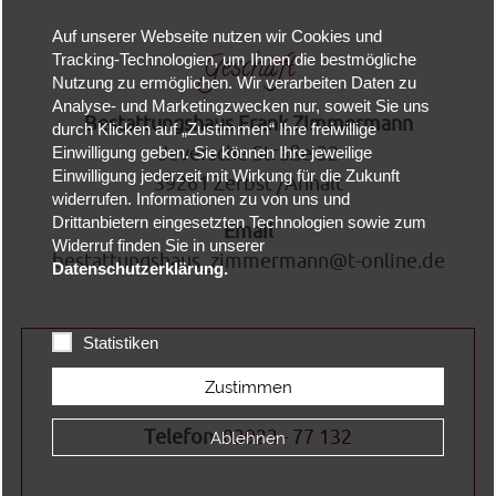
Auf unserer Webseite nutzen wir Cookies und
Geschäft
Tracking-Technologien, um Ihnen die bestmögliche
Nutzung zu ermöglichen. Wir verarbeiten Daten zu
Analyse- und Marketingzwecken nur, soweit Sie uns
Bestattungshaus Frank Zimmermann
durch Klicken auf „Zustimmen“ Ihre freiwillige
Jeversche Straße 32
Einwilligung geben. Sie können Ihre jeweilige
Einwilligung jederzeit mit Wirkung für die Zukunft
39261 Zerbst /Anhalt
widerrufen. Informationen zu von uns und
Drittanbietern eingesetzten Technologien sowie zum
Email
Widerruf finden Sie in unserer
bestattungshaus_zimmermann@t-online.de
Datenschutzerklärung.
Statistiken
Zustimmen
Bereitschaftsdienst Tag und Nacht
Telefon
03923 - 77 132
Ablehnen