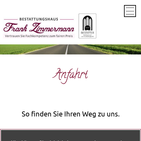
Startseite
Historie
Leistungen
Informationen
Unsere Räumlichkeiten und Equipment
Aktuelles
Besondere Vorzüge
Vorsorgemöglichkeiten
Kontakt
Anfahrt
Anfahrt
Datenschutz
Impressum
Datenschutzgrundverordnung
So finden Sie Ihren Weg zu uns.